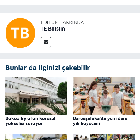
EDITÖR HAKKINDA
TE Bilisim
Bunlar da ilginizi çekebilir
Dokuz Eylül'ün küresel
Darüşşafaka'da yeni ders
yükselişi sürüyor
yılı heyecanı