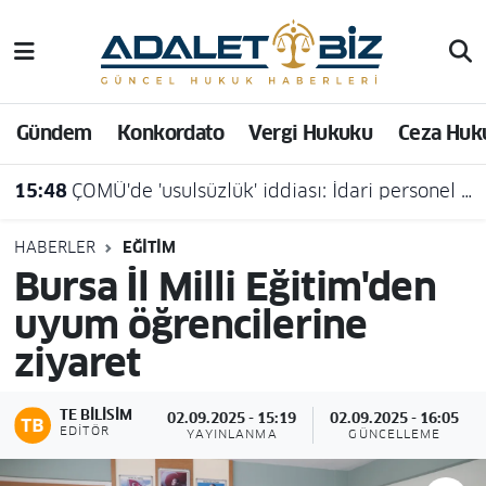
Hava Durumu
Gündem
Konkordato
Vergi Hukuku
Ceza Huk
Trafik Durumu
15:48
ÇOMÜ'de 'usulsüzlük' iddiası: İdari personel açığa alındı
Süper Lig Puan Durumu ve Fikstür
Tüm Manşetler
HABERLER
EĞITIM
Bursa İl Milli Eğitim'den
Son Dakika Haberleri
uyum öğrencilerine
ziyaret
Haber Arşivi
TE BILISIM
02.09.2025 - 15:19
02.09.2025 - 16:05
EDITÖR
YAYINLANMA
GÜNCELLEME