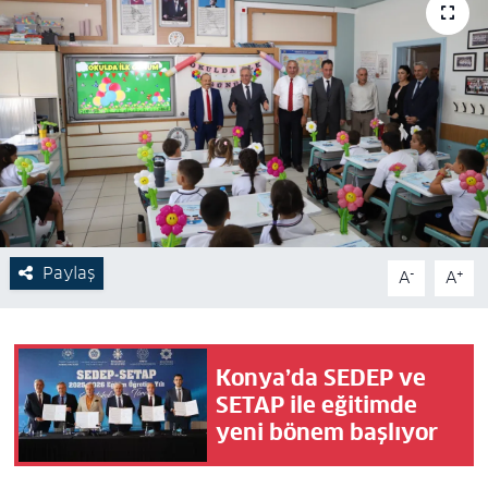
Paylaş
-
+
A
A
Konya’da SEDEP ve
SETAP ile eğitimde
yeni bönem başlıyor