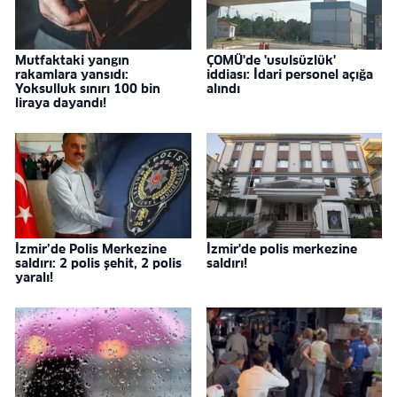
Mutfaktaki yangın
ÇOMÜ'de 'usulsüzlük'
rakamlara yansıdı:
iddiası: İdari personel açığa
Yoksulluk sınırı 100 bin
alındı
liraya dayandı!
İzmir’de Polis Merkezine
İzmir'de polis merkezine
saldırı: 2 polis şehit, 2 polis
saldırı!
yaralı!