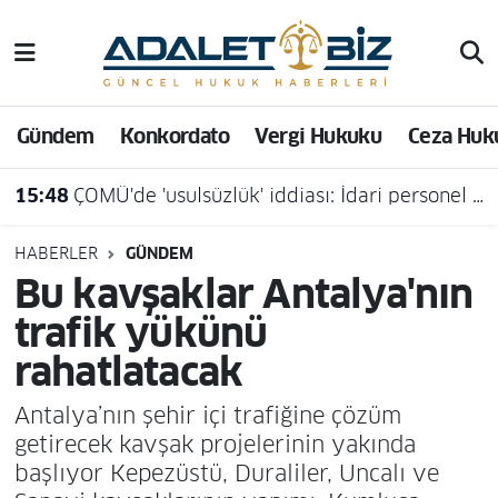
Hava Durumu
Gündem
Konkordato
Vergi Hukuku
Ceza Huk
Trafik Durumu
15:48
ÇOMÜ'de 'usulsüzlük' iddiası: İdari personel açığa alındı
Süper Lig Puan Durumu ve Fikstür
Tüm Manşetler
HABERLER
GÜNDEM
Bu kavşaklar Antalya'nın
Son Dakika Haberleri
trafik yükünü
rahatlatacak
Haber Arşivi
Antalya’nın şehir içi trafiğine çözüm
getirecek kavşak projelerinin yakında
başlıyor Kepezüstü, Duraliler, Uncalı ve