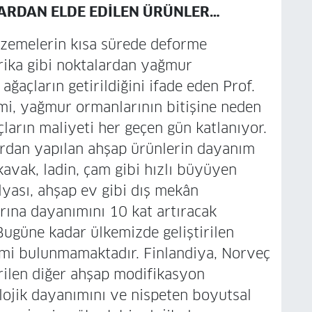
LARDAN ELDE EDİLEN ÜRÜNLER…
lzemelerin kısa sürede deforme
rika gibi noktalardan yağmur
ğaçların getirildiğini ifade eden Prof.
mi, yağmur ormanlarının bitişine neden
ların maliyeti her geçen gün katlanıyor.
ardan yapılan ahşap ürünlerin dayanım
kavak, ladin, çam gibi hızlı büyüyen
lyası, ahşap ev gibi dış mekân
rına dayanımını 10 kat artıracak
Bugüne kadar ülkemizde geliştirilen
mi bulunmamaktadır. Finlandiya, Norveç
irilen diğer ahşap modifikasyon
lojik dayanımını ve nispeten boyutsal