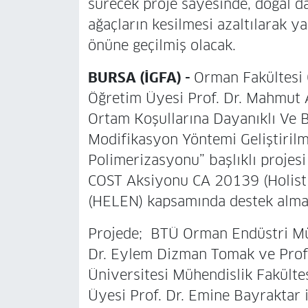
sürecek proje sayesinde, doğal d
ağaçların kesilmesi azaltılarak 
önüne geçilmiş olacak.
BURSA (İGFA) -
Orman Fakültesi
Öğretim Üyesi Prof. Dr. Mahmut A
Ortam Koşullarına Dayanıklı Ve B
Modifikasyon Yöntemi Geliştirilme
Polimerizasyonu” başlıklı proje
COST Aksiyonu CA 20139 (Holistic
(HELEN) kapsamında destek alma
Projede; BTÜ Orman Endüstri Mü
Dr. Eylem Dizman Tomak ve Prof.
Üniversitesi Mühendislik Fakült
Üyesi Prof. Dr. Emine Bayraktar i