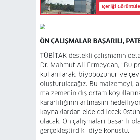
İçeriği Görüntül
ÖN ÇALIŞMALAR BAŞARILI, PA
TÜBİTAK destekli çalışmanın deta
Dr. Mahmut Ali Ermeydan, “Bu pr
kullanılarak, biyobozunur ve çevr
oluşturulacağız. Bu malzemeyi, 
malzemenin dış ortam koşullarına
kararlılığının artmasını hedefli
kaynaklardan elde edilecek üstün
olacak. Ön çalışmaları başarılı o
gerçekleştirdik” diye konuştu.