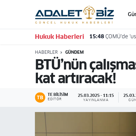
Gü
Hava Durumu
Hukuk Haberleri
15:48
ÇOMÜ'de 'usu
Trafik Durumu
HABERLER
GÜNDEM
Süper Lig Puan Durumu ve Fikstür
BTÜ’nün çalışmas
Tüm Manşetler
kat artıracak!
Son Dakika Haberleri
TE BILISIM
25.03.2025 - 11:15
25.03.
Haber Arşivi
EDITÖR
YAYINLANMA
GÜ