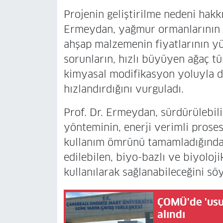
Projenin geliştirilme nedeni hakk
Ermeydan, yağmur ormanlarının tü
ahşap malzemenin fiyatlarının y
sorunların, hızlı büyüyen ağaç t
kimyasal modifikasyon yoluyla day
hızlandırdığını vurguladı.
Prof. Dr. Ermeydan, sürdürülebil
yönteminin, enerji verimli proses
kullanım ömrünü tamamladığında 
edilebilen, biyo-bazlı ve biyoloj
kullanılarak sağlanabileceğini söy
ÇOMÜ'de 'usul
alındı