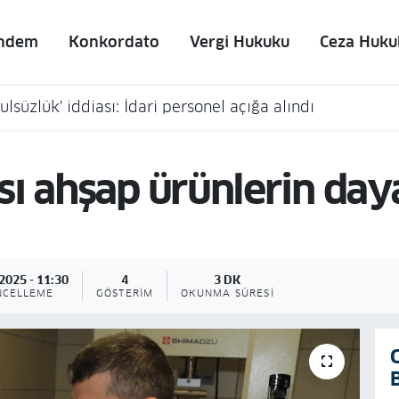
ndem
Konkordato
Vergi Hukuku
Ceza Huku
lsüzlük' iddiası: İdari personel açığa alındı
ı ahşap ürünlerin dayan
2025 - 11:30
4
3 DK
NCELLEME
GÖSTERIM
OKUNMA SÜRESI