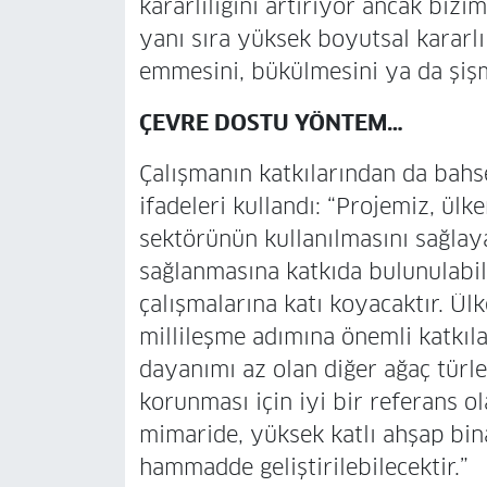
kararlılığını artırıyor ancak biz
yanı sıra yüksek boyutsal kararlı
emmesini, bükülmesini ya da şişm
ÇEVRE DOSTU YÖNTEM…
Çalışmanın katkılarından da bah
ifadeleri kullandı: “Projemiz, ül
sektörünün kullanılmasını sağlaya
sağlanmasına katkıda bulunulabil
çalışmalarına katı koyacaktır. Ül
millileşme adımına önemli katkıla
dayanımı az olan diğer ağaç türl
korunması için iyi bir referans o
mimaride, yüksek katlı ahşap bina
hammadde geliştirilebilecektir.”