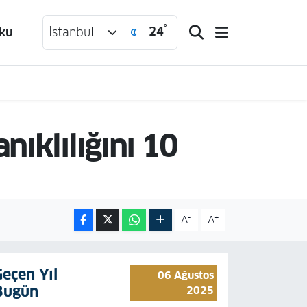
°
24
ku
İstanbul
ıklılığını 10
-
+
A
A
Geçen Yıl
06 Ağustos
Bugün
2025