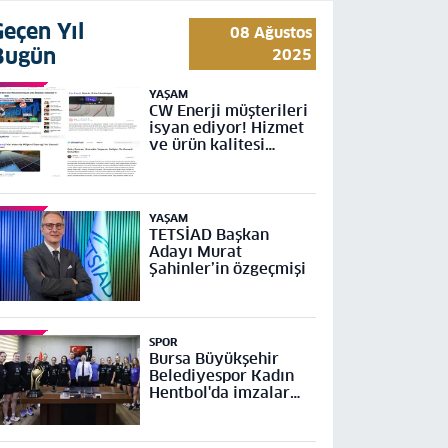
Geçen Yıl
08 Ağustos
Bugün
2025
YAŞAM
CW Enerji müşterileri
isyan ediyor! Hizmet
ve ürün kalitesi
yetersiz
YAŞAM
TETSİAD Başkan
Adayı Murat
Şahinler’in özgeçmişi
SPOR
Bursa Büyükşehir
Belediyespor Kadın
Hentbol'da imzalar
atıldı