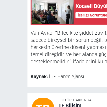
Kocaeli Büyü
İçeriği Görüntül
Vali Aygöl “Bilecik’te şiddet zayı
sadece bireysel bir sorun değil, 
herkesin üzerine düşeni yapması
temel direğidir ve her alanda güç
desteklenmelidir.” ifadelerini kula
Kaynak:
İGF Haber Ajansı
EDITÖR HAKKINDA
TE Bilisim