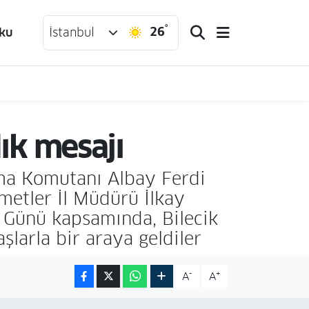
°
26
ku
İstanbul
lık mesajı
arma Komutanı Albay Ferdi
metler İl Müdürü İlkay
e Günü kapsamında, Bilecik
larla bir araya geldiler
-
+
A
A