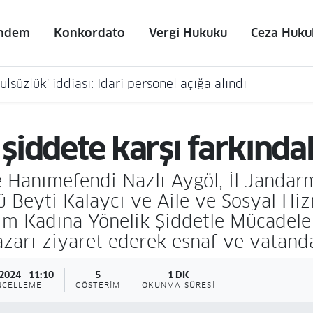
ndem
Konkordato
Vergi Hukuku
Ceza Huku
lsüzlük' iddiası: İdari personel açığa alındı
 şiddete karşı farkında
 ve Hanımefendi Nazlı Aygöl, İl Jand
 Beyti Kalaycı ve Aile ve Sosyal Hiz
asım Kadına Yönelik Şiddetle Mücadel
arı ziyaret ederek esnaf ve vatandaş
2024 - 11:10
5
1 DK
NCELLEME
GÖSTERIM
OKUNMA SÜRESI