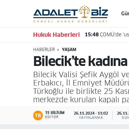
Gü
Hava Durumu
Hukuk Haberleri
15:48
ÇOMÜ'de 'usu
Trafik Durumu
HABERLER
YAŞAM
Süper Lig Puan Durumu ve Fikstür
Bilecik’te kadına
Tüm Manşetler
Bilecik Valisi Şefik Aygöl
Son Dakika Haberleri
Erbakıcı, İl Emniyet Müdürü
Türkoğlu ile birlikte 25 K
Haber Arşivi
merkezde kurulan kapalı paz
TE BILISIM
26.11.2024 - 11:02
26.11.
EDITÖR
YAYINLANMA
GÜ