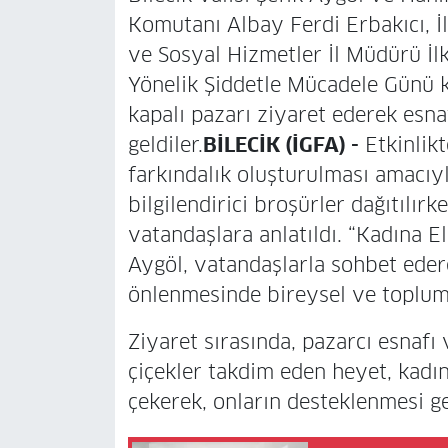
Komutanı Albay Ferdi Erbakıcı, İ
ve Sosyal Hizmetler İl Müdürü İl
Yönelik Şiddetle Mücadele Günü 
kapalı pazarı ziyaret ederek esna
geldiler.
BİLECİK (İGFA) -
Etkinlikt
farkındalık oluşturulması amacıyl
bilgilendirici broşürler dağıtılı
vatandaşlara anlatıldı. “Kadına El
Aygöl, vatandaşlarla sohbet eder
önlenmesinde bireysel ve toplums
Ziyaret sırasında, pazarcı esnafı
çiçekler takdim eden heyet, kadın
çekerek, onların desteklenmesi ger