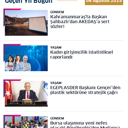
Geçen Yıl Bugün
06 Ağustos 2025
GÜNDEM
Kahramanmaraş'ta Başkan
Şahbazlı’dan AKEDAŞ’a sert
sözler!
YAŞAM
Kadın girişimcilik istatistiksel
raporlandı
YAŞAM
EGEPLASDER Başkanı Gençer’den
plastik sektörüne stratejik çağrı
GÜNDEM
Bursa ulaşımına yeni nefes
olacak! Büyükşehir'den Mudanya