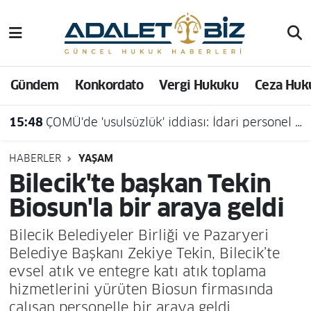
Hava Durumu
Gündem
Konkordato
Vergi Hukuku
Ceza Huk
Trafik Durumu
15:48
ÇOMÜ'de 'usulsüzlük' iddiası: İdari personel açığa alındı
Süper Lig Puan Durumu ve Fikstür
Tüm Manşetler
HABERLER
YAŞAM
Bilecik'te başkan Tekin
Son Dakika Haberleri
Biosun'la bir araya geldi
Haber Arşivi
Bilecik Belediyeler Birliği ve Pazaryeri
Belediye Başkanı Zekiye Tekin, Bilecik’te
evsel atık ve entegre katı atık toplama
hizmetlerini yürüten Biosun firmasında
çalışan personelle bir araya geldi