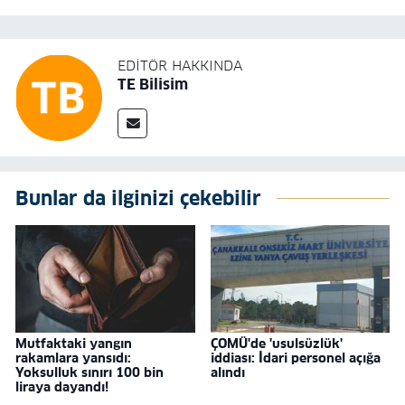
EDITÖR HAKKINDA
TE Bilisim
Bunlar da ilginizi çekebilir
Mutfaktaki yangın
ÇOMÜ'de 'usulsüzlük'
rakamlara yansıdı:
iddiası: İdari personel açığa
Yoksulluk sınırı 100 bin
alındı
liraya dayandı!