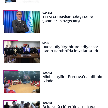
YAŞAM
TETSİAD Başkan Adayı Murat
Şahinler’in özgeçmişi
SPOR
Bursa Büyükşehir Belediyespor
Kadın Hentbol'da imzalar atıldı
YAŞAM
Minik kaşifler Bornova’da bilimin
izinde
YAŞAM
Ankara Keçiören'de açık hava