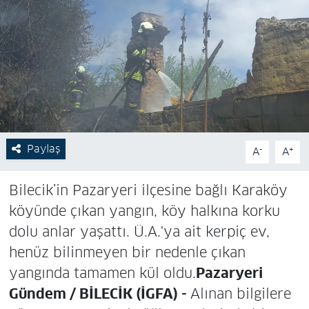
Paylaş
-
+
A
A
Bilecik’in Pazaryeri ilçesine bağlı Karaköy
köyünde çıkan yangın, köy halkına korku
dolu anlar yaşattı. Ü.A.'ya ait kerpiç ev,
henüz bilinmeyen bir nedenle çıkan
yangında tamamen kül oldu.
Pazaryeri
Gündem / BİLECİK (İGFA) -
Alınan bilgilere