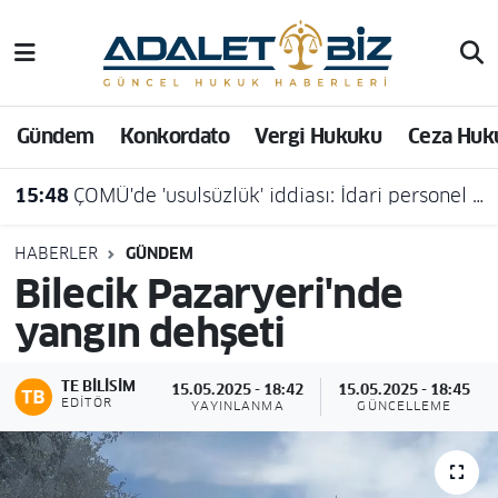
Hava Durumu
Gündem
Konkordato
Vergi Hukuku
Ceza Huk
Trafik Durumu
15:48
ÇOMÜ'de 'usulsüzlük' iddiası: İdari personel açığa alındı
Süper Lig Puan Durumu ve Fikstür
Tüm Manşetler
HABERLER
GÜNDEM
Bilecik Pazaryeri'nde
Son Dakika Haberleri
yangın dehşeti
Haber Arşivi
TE BILISIM
15.05.2025 - 18:42
15.05.2025 - 18:45
EDITÖR
YAYINLANMA
GÜNCELLEME