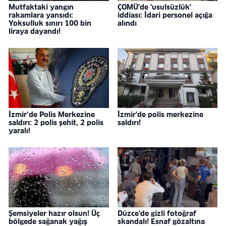
Mutfaktaki yangın
ÇOMÜ'de 'usulsüzlük'
rakamlara yansıdı:
iddiası: İdari personel açığa
Yoksulluk sınırı 100 bin
alındı
liraya dayandı!
İzmir’de Polis Merkezine
İzmir'de polis merkezine
saldırı: 2 polis şehit, 2 polis
saldırı!
yaralı!
Şemsiyeler hazır olsun! Üç
Düzce'de gizli fotoğraf
bölgede sağanak yağış
skandalı! Esnaf gözaltına