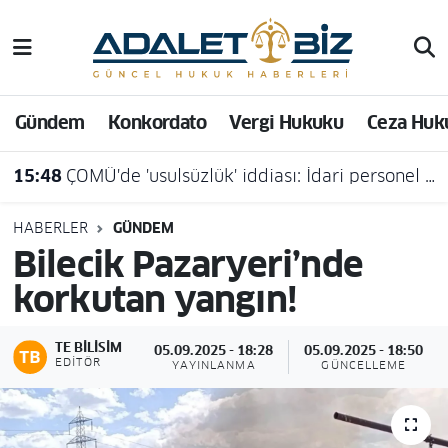
Hava Durumu
Gündem
Konkordato
Vergi Hukuku
Ceza Huk
Trafik Durumu
15:48
ÇOMÜ'de 'usulsüzlük' iddiası: İdari personel açığa alındı
Süper Lig Puan Durumu ve Fikstür
Tüm Manşetler
HABERLER
GÜNDEM
Bilecik Pazaryeri’nde
Son Dakika Haberleri
korkutan yangın!
Haber Arşivi
TE BILISIM
05.09.2025 - 18:28
05.09.2025 - 18:50
EDITÖR
YAYINLANMA
GÜNCELLEME