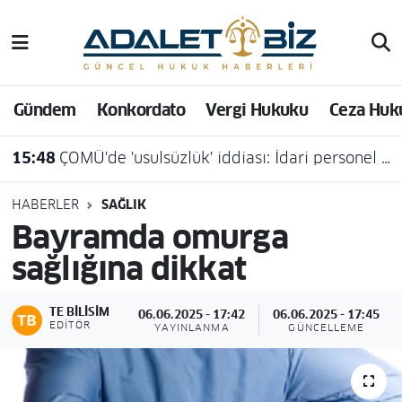
Hava Durumu
Gündem
Konkordato
Vergi Hukuku
Ceza Huk
Trafik Durumu
15:48
ÇOMÜ'de 'usulsüzlük' iddiası: İdari personel açığa alındı
Süper Lig Puan Durumu ve Fikstür
Tüm Manşetler
HABERLER
SAĞLIK
Bayramda omurga
Son Dakika Haberleri
sağlığına dikkat
Haber Arşivi
TE BILISIM
06.06.2025 - 17:42
06.06.2025 - 17:45
EDITÖR
YAYINLANMA
GÜNCELLEME