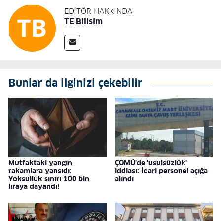
EDITÖR HAKKINDA
TE Bilisim
Bunlar da ilginizi çekebilir
Mutfaktaki yangın
ÇOMÜ'de 'usulsüzlük'
rakamlara yansıdı:
iddiası: İdari personel açığa
Yoksulluk sınırı 100 bin
alındı
liraya dayandı!