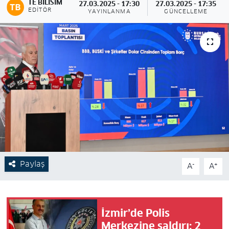
TE BILISIM
27.03.2025 - 17:30
27.03.2025 - 17:35
EDITÖR
YAYINLANMA
GÜNCELLEME
Paylaş
-
+
A
A
İzmir’de Polis
Merkezine saldırı: 2