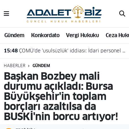
Hava Durumu
Gündem
Konkordato
Vergi Hukuku
Ceza Huk
Trafik Durumu
15:48
ÇOMÜ'de 'usulsüzlük' iddiası: İdari personel açığa alındı
Süper Lig Puan Durumu ve Fikstür
Tüm Manşetler
HABERLER
GÜNDEM
Başkan Bozbey mali
Son Dakika Haberleri
durumu açıkladı: Bursa
Büyükşehir'in toplam
Haber Arşivi
borçları azaltılsa da
BUSKİ'nin borcu artıyor!