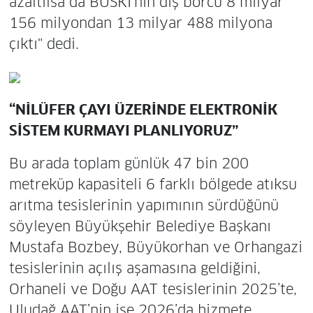
azaltılsa da BUSKİ’nin dış borcu 8 milyar
156 milyondan 13 milyar 488 milyona
çıktı" dedi.
“NİLÜFER ÇAYI ÜZERİNDE ELEKTRONİK
SİSTEM KURMAYI PLANLIYORUZ”
Bu arada toplam günlük 47 bin 200
metreküp kapasiteli 6 farklı bölgede atıksu
arıtma tesislerinin yapımının sürdüğünü
söyleyen Büyükşehir Belediye Başkanı
Mustafa Bozbey, Büyükorhan ve Orhangazi
tesislerinin açılış aşamasına geldiğini,
Orhaneli ve Doğu AAT tesislerinin 2025’te,
Uludağ AAT’nin ise 2026’da hizmete