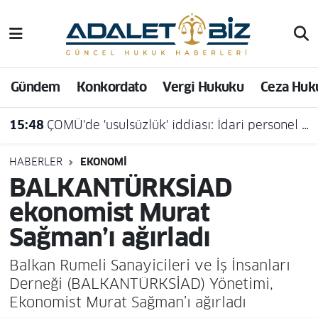
Hava Durumu
Gündem
Konkordato
Vergi Hukuku
Ceza Huk
Trafik Durumu
15:48
ÇOMÜ'de 'usulsüzlük' iddiası: İdari personel açığa alındı
Süper Lig Puan Durumu ve Fikstür
Tüm Manşetler
HABERLER
EKONOMI
BALKANTÜRKSİAD
Son Dakika Haberleri
ekonomist Murat
Sağman’ı ağırladı
Haber Arşivi
Balkan Rumeli Sanayicileri ve İş İnsanları
Derneği (BALKANTÜRKSİAD) Yönetimi,
Ekonomist Murat Sağman’ı ağırladı