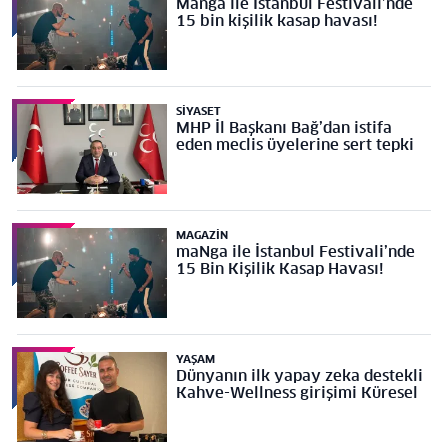
Manga ile İstanbul Festivali’nde
15 bin kişilik kasap havası!
SIYASET
MHP İl Başkanı Bağ’dan istifa
eden meclis üyelerine sert tepki
MAGAZIN
maNga ile İstanbul Festivali’nde
15 Bin Kişilik Kasap Havası!
YAŞAM
Dünyanın ilk yapay zeka destekli
Kahve-Wellness girişimi Küresel