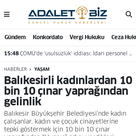
Hava Durumu
Gündem
Konkordato
Vergi Hukuku
Ceza Huk
Trafik Durumu
15:48
ÇOMÜ'de 'usulsüzlük' iddiası: İdari personel açığa alındı
Süper Lig Puan Durumu ve Fikstür
Tüm Manşetler
HABERLER
YAŞAM
Balıkesirli kadınlardan 10
Son Dakika Haberleri
bin 10 çınar yaprağından
gelinlik
Haber Arşivi
Balıkesir Büyükşehir Belediyesi’nde kadın
çalışanlar, kadın ve çocuk cinayetlerine
tepki göstermek için 10 bin 10 çınar