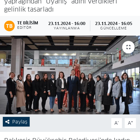
yaprağından “Uyanış” adını verdikleri
gelinlik tasarladı
TE BILISIM
23.11.2024 - 16:00
23.11.2024 - 16:05
EDITÖR
YAYINLANMA
GÜNCELLEME
Paylaş
-
+
A
A