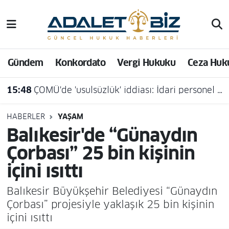
Hava Durumu
Gündem
Konkordato
Vergi Hukuku
Ceza Huk
Trafik Durumu
15:48
ÇOMÜ'de 'usulsüzlük' iddiası: İdari personel açığa alındı
Süper Lig Puan Durumu ve Fikstür
Tüm Manşetler
HABERLER
YAŞAM
Balıkesir'de “Günaydın
Son Dakika Haberleri
Çorbası” 25 bin kişinin
içini ısıttı
Haber Arşivi
Balıkesir Büyükşehir Belediyesi “Günaydın
Çorbası” projesiyle yaklaşık 25 bin kişinin
içini ısıttı