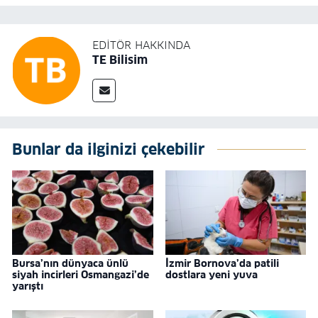
EDITÖR HAKKINDA
TE Bilisim
Bunlar da ilginizi çekebilir
Bursa’nın dünyaca ünlü
İzmir Bornova’da patili
siyah incirleri Osmangazi’de
dostlara yeni yuva
yarıştı