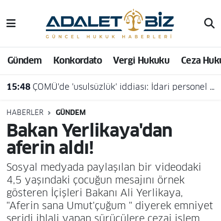
Hava Durumu
Gündem
Konkordato
Vergi Hukuku
Ceza Huk
Trafik Durumu
15:48
ÇOMÜ'de 'usulsüzlük' iddiası: İdari personel açığa alındı
Süper Lig Puan Durumu ve Fikstür
Tüm Manşetler
HABERLER
GÜNDEM
Bakan Yerlikaya'dan
Son Dakika Haberleri
aferin aldı!
Haber Arşivi
Sosyal medyada paylaşılan bir videodaki
4,5 yaşındaki çocuğun mesajını örnek
gösteren İçişleri Bakanı Ali Yerlikaya,
"Aferin sana Umut'çuğum " diyerek emniyet
şeridi ihlali yapan sürücülere cezai işlem