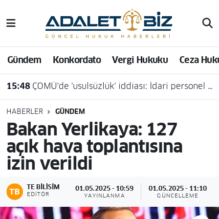
Hava Durumu
Gündem
Konkordato
Vergi Hukuku
Ceza Huk
Trafik Durumu
15:48
ÇOMÜ'de 'usulsüzlük' iddiası: İdari personel açığa alındı
Süper Lig Puan Durumu ve Fikstür
Tüm Manşetler
HABERLER
GÜNDEM
Bakan Yerlikaya: 127
Son Dakika Haberleri
açık hava toplantısına
izin verildi
Haber Arşivi
TE BILISIM
01.05.2025 - 10:59
01.05.2025 - 11:10
EDITÖR
YAYINLANMA
GÜNCELLEME