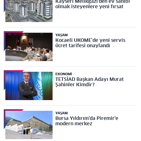
Kayseri Melikgazi'den ev sahibi
olmak isteyenlere yeni fırsat
YAŞAM
Kocaeli UKOME’de yeni servis
ücret tarifesi onaylandı
EKONOMI
TETSİAD Başkan Adayı Murat
Şahinler Kimdir?
YAŞAM
Bursa Yıldırım'da Piremir'e
modern merkez