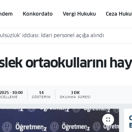
ndem
Konkordato
Vergi Hukuku
Ceza Huku
lsüzlük' iddiası: İdari personel açığa alındı
lek ortaokullarını ha
2025 - 10:00
14
3 DK
NCELLEME
GÖSTERIM
OKUNMA SÜRESI