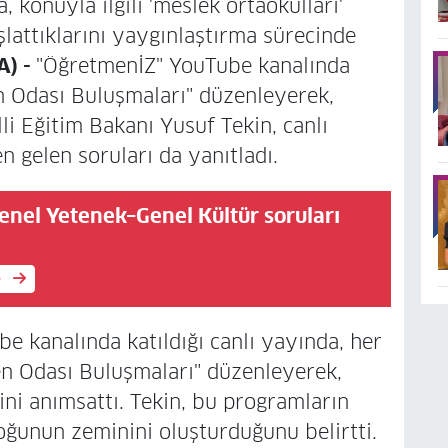
, konuyla ilgili 'meslek ortaokulları'
lattıklarını yaygınlaştırma sürecinde
A) -
"ÖğretmenİZ" YouTube kanalında
en Odası Buluşmaları" düzenleyerek,
li Eğitim Bakanı Yusuf Tekin, canlı
gelen soruları da yanıtladı.
nel Yetenek–Genel Kültür soruları
ı
e
e kanalında katıldığı canlı yayında, her
en Odası Buluşmaları" düzenleyerek,
ini anımsattı. Tekin, bu programların
çoğunun zeminini oluşturduğunu belirtti.