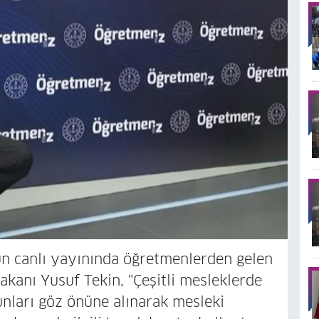
un canlı yayınında öğretmenlerden gelen
akanı Yusuf Tekin, "Çeşitli mesleklerde
nları göz önüne alınarak mesleki