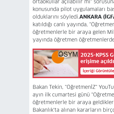
ortaokullar açılabilir mi" sorusuna
konusunda pilot uygulamaları baş
olduklarını söyledi.
ANKARA (İGF
katıldığı canlı yayında, "Öğretm
öğretmenlerle bir araya gelen Mil
yayında öğretmen öğretmenlerden 
2025-KPSS Ge
erişime açıld
İçeriği Görüntül
Bakan Tekin, "ÖğretmenİZ" YouTub
ayın ilk cumartesi günü "Öğretm
öğretmenlerle bir araya geldikler
Bakanlık'ta alınan kararların bir