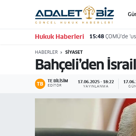
Gü
Hava Durumu
Hukuk Haberleri
15:48
ÇOMÜ'de 'usu
Trafik Durumu
HABERLER
SIYASET
Süper Lig Puan Durumu ve Fikstür
Bahçeli’den İsrail
Tüm Manşetler
TE BILISIM
17.06.2025 - 18:22
17.06.
Son Dakika Haberleri
EDITÖR
YAYINLANMA
GÜ
Haber Arşivi