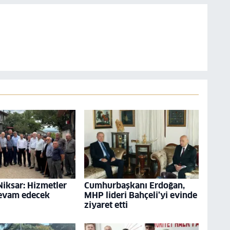
Niksar: Hizmetler
Cumhurbaşkanı Erdoğan,
devam edecek
MHP lideri Bahçeli’yi evinde
ziyaret etti