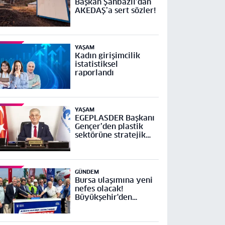
Başkan Şahbazlı’dan
AKEDAŞ’a sert sözler!
YAŞAM
Kadın girişimcilik
istatistiksel
raporlandı
YAŞAM
EGEPLASDER Başkanı
Gençer’den plastik
sektörüne stratejik
çağrı
GÜNDEM
Bursa ulaşımına yeni
nefes olacak!
Büyükşehir'den
Mudanya Yolu Geçit-
Bademli Kavşağı
Projesi’ne temel