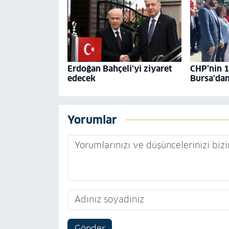
Erdoğan Bahçeli'yi ziyaret
CHP’nin 1
edecek
Bursa'dan
Yorumlar
Gönder