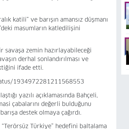
ralık katili” ve barışın amansız düşmanı
deki masumların katledilişini
bir savaşa zemin hazırlayabileceği
avaşın derhal sonlandırılması ve
iğini ifade etti.
/status/1934972281211568553
ştığı yazılı açıklamasında Bahçeli,
asi çabalarını değerli bulduğunu
 barışa destek olmaya çağırdı.
e “Terörsüz Türkiye” hedefini baltalama