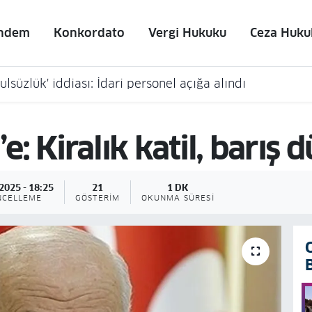
ndem
Konkordato
Vergi Hukuku
Ceza Huku
lsüzlük' iddiası: İdari personel açığa alındı
’e: Kiralık katil, barış
2025 - 18:25
21
1 DK
NCELLEME
GÖSTERIM
OKUNMA SÜRESI