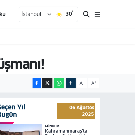
°
30
ku
İstanbul
 düşmanı!
-
+
A
A
Geçen Yıl
06 Ağustos
Bugün
2025
GÜNDEM
Kahramanmaraş'ta