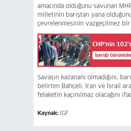
amacında olduğunu savunan MHP 
milletinin barıştan yana olduğun
çevrelenmesinin vazgeçilmez bir
CHP’nin 102'n
İçeriği Görüntül
Savaşın kazananı olmadığını, bar
belirten Bahçeli, İran ve İsrail a
felaketin kaçınılmaz olacağını ifad
Kaynak:
İGF