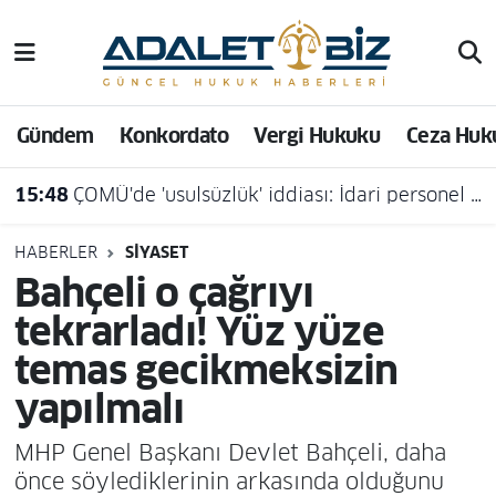
Hava Durumu
Gündem
Konkordato
Vergi Hukuku
Ceza Huk
Trafik Durumu
15:48
ÇOMÜ'de 'usulsüzlük' iddiası: İdari personel açığa alındı
Süper Lig Puan Durumu ve Fikstür
Tüm Manşetler
HABERLER
SIYASET
Bahçeli o çağrıyı
Son Dakika Haberleri
tekrarladı! Yüz yüze
temas gecikmeksizin
Haber Arşivi
yapılmalı
MHP Genel Başkanı Devlet Bahçeli, daha
önce söylediklerinin arkasında olduğunu