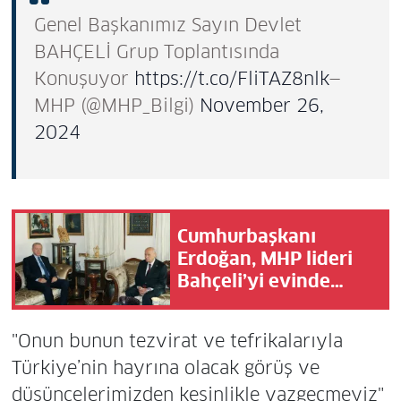
Genel Başkanımız Sayın Devlet
BAHÇELİ Grup Toplantısında
Konuşuyor
https://t.co/FliTAZ8nlk
—
MHP (@MHP_Bilgi)
November 26,
2024
Cumhurbaşkanı
Erdoğan, MHP lideri
Bahçeli’yi evinde
ziyaret etti
"Onun bunun tezvirat ve tefrikalarıyla
Türkiye’nin hayrına olacak görüş ve
düşüncelerimizden kesinlikle vazgeçmeyiz"