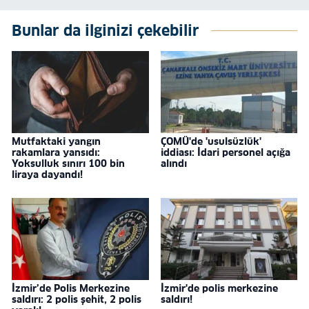
Bunlar da ilginizi çekebilir
Mutfaktaki yangın
ÇOMÜ'de 'usulsüzlük'
rakamlara yansıdı:
iddiası: İdari personel açığa
Yoksulluk sınırı 100 bin
alındı
liraya dayandı!
İzmir’de Polis Merkezine
İzmir'de polis merkezine
saldırı: 2 polis şehit, 2 polis
saldırı!