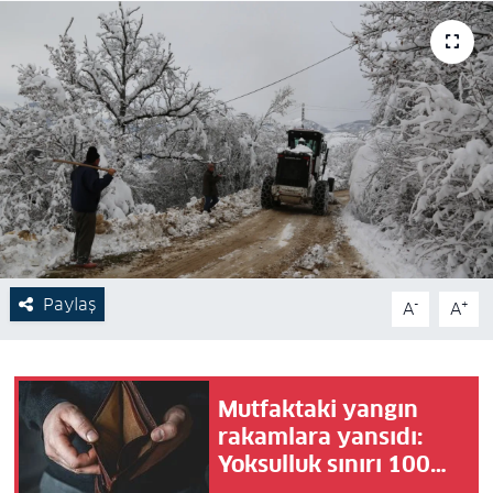
Paylaş
-
+
A
A
Mutfaktaki yangın
rakamlara yansıdı:
Yoksulluk sınırı 100
bin liraya dayandı!