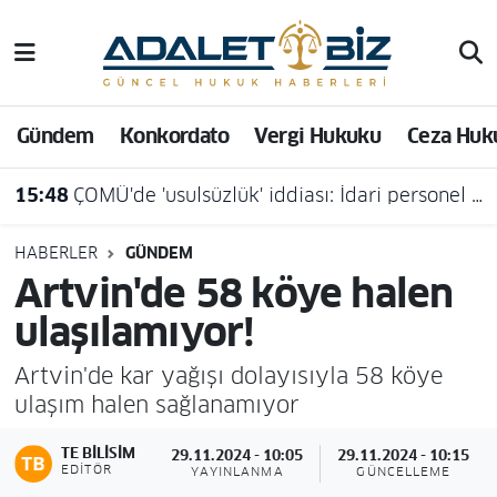
Hava Durumu
Gündem
Konkordato
Vergi Hukuku
Ceza Huk
Trafik Durumu
15:48
ÇOMÜ'de 'usulsüzlük' iddiası: İdari personel açığa alındı
Süper Lig Puan Durumu ve Fikstür
Tüm Manşetler
HABERLER
GÜNDEM
Artvin'de 58 köye halen
Son Dakika Haberleri
ulaşılamıyor!
Haber Arşivi
Artvin'de kar yağışı dolayısıyla 58 köye
ulaşım halen sağlanamıyor
TE BILISIM
29.11.2024 - 10:05
29.11.2024 - 10:15
EDITÖR
YAYINLANMA
GÜNCELLEME