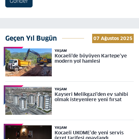
Gönder
Geçen Yıl Bugün
07 Ağustos 2025
YAŞAM
Kocaeli'de büyüyen Kartepe’ye
modern yol hamlesi
YAŞAM
Kayseri Melikgazi'den ev sahibi
olmak isteyenlere yeni fırsat
YAŞAM
Kocaeli UKOME’de yeni servis
ücret tarifesi onaylandı