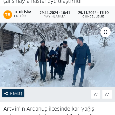
çalışmayla hastaneye ulaştırıldı
TE BILISIM
29.11.2024 - 16:41
29.11.2024 - 17:10
EDITÖR
YAYINLANMA
GÜNCELLEME
Paylaş
-
+
A
A
Artvin’in Ardanuç ilçesinde kar yağışı