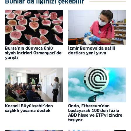
Bunlar da ilginizi çekebilir
Bursa’nın dünyaca ünlü
İzmir Bornova’da patili
siyah incirleri Osmangazi’de
dostlara yeni yuva
yarıştı
Kocaeli Büyükşehir’den
Ondo, Ethereum'dan
sağlıklı yaşama destek
başlayarak 100'den fazla
ABD hisse ve ETF'yi zincire
taşıyor