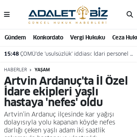
Hava Durumu
Gündem
Konkordato
Vergi Hukuku
Ceza Huk
Trafik Durumu
15:48
ÇOMÜ'de 'usulsüzlük' iddiası: İdari personel açığa alındı
Süper Lig Puan Durumu ve Fikstür
Tüm Manşetler
HABERLER
YAŞAM
Artvin Ardanuç'ta İl Özel
Son Dakika Haberleri
İdare ekipleri yaşlı
hastaya 'nefes' oldu
Haber Arşivi
Artvin’in Ardanuç ilçesinde kar yağışı
dolayısıyla yolu kapanan köyde nefes
darlığı çeken yaşlı adam iki saatlik