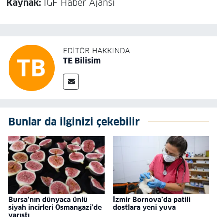
Kaynak:
İGF Haber Ajansı
EDITÖR HAKKINDA
TE Bilisim
Bunlar da ilginizi çekebilir
Bursa’nın dünyaca ünlü
İzmir Bornova’da patili
siyah incirleri Osmangazi’de
dostlara yeni yuva
yarıştı