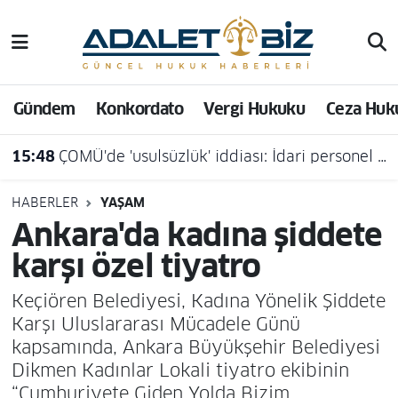
Hava Durumu
Gündem
Konkordato
Vergi Hukuku
Ceza Huk
Trafik Durumu
15:48
ÇOMÜ'de 'usulsüzlük' iddiası: İdari personel açığa alındı
Süper Lig Puan Durumu ve Fikstür
Tüm Manşetler
HABERLER
YAŞAM
Ankara'da kadına şiddete
Son Dakika Haberleri
karşı özel tiyatro
Haber Arşivi
Keçiören Belediyesi, Kadına Yönelik Şiddete
Karşı Uluslararası Mücadele Günü
kapsamında, Ankara Büyükşehir Belediyesi
Dikmen Kadınlar Lokali tiyatro ekibinin
“Cumhuriyete Giden Yolda Bizim