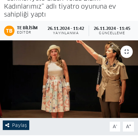
Kadınlarımız” adlı tiyatro oyununa ev
sahipliği yaptı
TE BILISIM
26.11.2024 - 11:42
26.11.2024 - 11:45
EDITÖR
YAYINLANMA
GÜNCELLEME
Paylaş
-
+
A
A