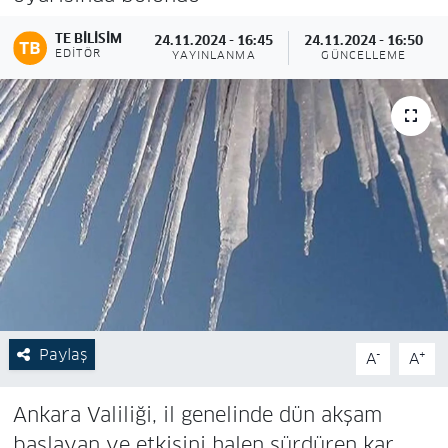
TE BILISIM
24.11.2024 - 16:45
24.11.2024 - 16:50
EDITÖR
YAYINLANMA
GÜNCELLEME
Paylaş
-
+
A
A
Ankara Valiliği, il genelinde dün akşam
başlayan ve etkisini halen sürdüren kar