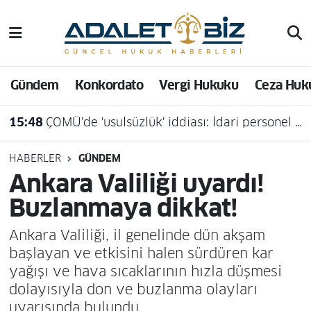
Hava Durumu
Gündem
Konkordato
Vergi Hukuku
Ceza Huk
Trafik Durumu
15:48
ÇOMÜ'de 'usulsüzlük' iddiası: İdari personel açığa alındı
Süper Lig Puan Durumu ve Fikstür
Tüm Manşetler
HABERLER
GÜNDEM
Ankara Valiliği uyardı!
Son Dakika Haberleri
Buzlanmaya dikkat!
Haber Arşivi
Ankara Valiliği, il genelinde dün akşam
başlayan ve etkisini halen sürdüren kar
yağışı ve hava sıcaklarının hızla düşmesi
dolayısıyla don ve buzlanma olayları
uyarısında bulundu