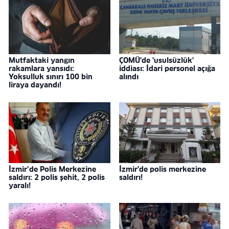
Mutfaktaki yangın
ÇOMÜ'de 'usulsüzlük'
rakamlara yansıdı:
iddiası: İdari personel açığa
Yoksulluk sınırı 100 bin
alındı
liraya dayandı!
İzmir’de Polis Merkezine
İzmir'de polis merkezine
saldırı: 2 polis şehit, 2 polis
saldırı!
yaralı!