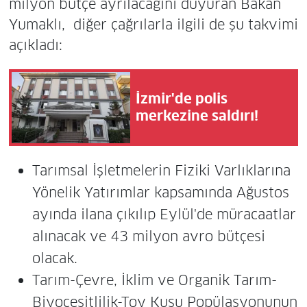
milyon bütçe ayrılacağını duyuran Bakan
Yumaklı, diğer çağrılarla ilgili de şu takvimi
açıkladı:
İzmir'de polis
merkezine saldırı!
Tarımsal İşletmelerin Fiziki Varlıklarına
Yönelik Yatırımlar kapsamında Ağustos
ayında ilana çıkılıp Eylül'de müracaatlar
alınacak ve 43 milyon avro bütçesi
olacak.
Tarım-Çevre, İklim ve Organik Tarım-
Biyoçeşitlilik-Toy Kuşu Popülasyonunun