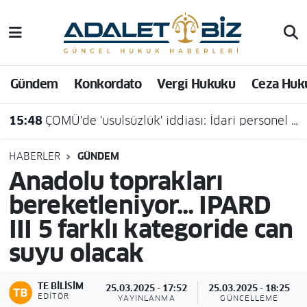
Hava Durumu
Gündem
Konkordato
Vergi Hukuku
Ceza Huk
Trafik Durumu
15:48
ÇOMÜ'de 'usulsüzlük' iddiası: İdari personel açığa alındı
Süper Lig Puan Durumu ve Fikstür
Tüm Manşetler
HABERLER
GÜNDEM
Anadolu toprakları
Son Dakika Haberleri
bereketleniyor... IPARD
III 5 farklı kategoride can
Haber Arşivi
suyu olacak
TE BILISIM
25.03.2025 - 17:52
25.03.2025 - 18:25
EDITÖR
YAYINLANMA
GÜNCELLEME