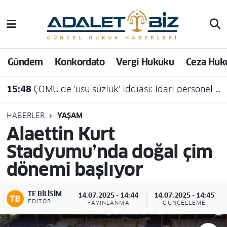
Hava Durumu
Gündem
Konkordato
Vergi Hukuku
Ceza Huk
Trafik Durumu
15:48
ÇOMÜ'de 'usulsüzlük' iddiası: İdari personel açığa alındı
Süper Lig Puan Durumu ve Fikstür
Tüm Manşetler
HABERLER
YAŞAM
Alaettin Kurt
Son Dakika Haberleri
Stadyumu’nda doğal çim
dönemi başlıyor
Haber Arşivi
TE BILISIM
14.07.2025 - 14:44
14.07.2025 - 14:45
EDITÖR
YAYINLANMA
GÜNCELLEME