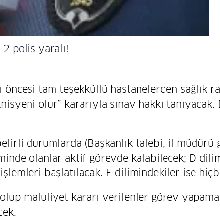
 2 polis yaralı!
 öncesi tam teşekküllü hastanelerden sağlık rap
isyeni olur” kararıyla sınav hakkı tanıyacak. B
elirli durumlarda (Başkanlık talebi, il müdürü 
iminde olanlar aktif görevde kalabilecek; D dil
işlemleri başlatılacak. E dilimindekiler ise hi
olup maluliyet kararı verilenler görev yapamay
cek.