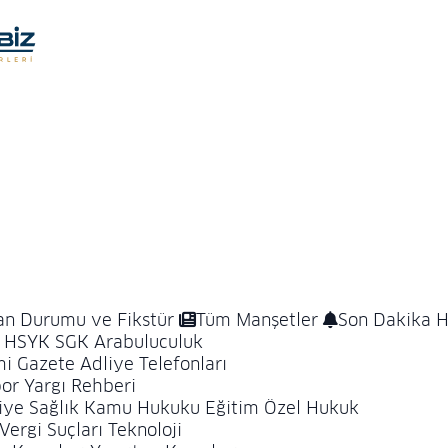
an Durumu ve Fikstür
Tüm Manşetler
Son Dakika H
HSYK
SGK
Arabuluculuk
i Gazete
Adliye Telefonları
or
Yargı Rehberi
iye
Sağlık
Kamu Hukuku
Eğitim
Özel Hukuk
Vergi Suçları
Teknoloji