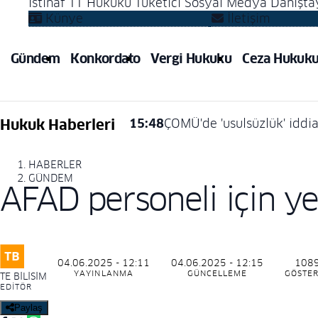
İstinaf
TT Hukuku
Tüketici
Sosyal Medya
Danışta
Künye
İletişim
Gündem
Konkordato
Vergi Hukuku
Ceza Hukuk
Hukuk Haberleri
15:48
ÇOMÜ'de 'usulsüzlük' iddias
HABERLER
GÜNDEM
AFAD personeli için ye
04.06.2025 - 12:11
04.06.2025 - 12:15
108
YAYINLANMA
GÜNCELLEME
GÖSTE
TE BILISIM
EDITÖR
Paylaş