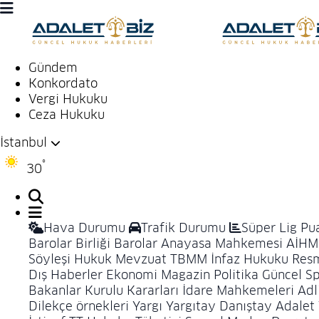
Hava Durumu
Gündem
Konkordato
Trafik Durumu
Vergi Hukuku
Ceza Hukuku
Süper Lig Puan Durumu ve Fikstür
İstanbul
Tüm Manşetler
°
30
Son Dakika Haberleri
Hava Durumu
Trafik Durumu
Süper Lig Pu
Haber Arşivi
Barolar Birliği
Barolar
Anayasa Mahkemesi
AİHM
Söyleşi
Hukuk
Mevzuat
TBMM
İnfaz Hukuku
Resm
Dış Haberler
Ekonomi
Magazin
Politika
Güncel
Sp
Bakanlar Kurulu Kararları
İdare Mahkemeleri
Adl
Dilekçe örnekleri
Yargı
Yargıtay
Danıştay
Adalet