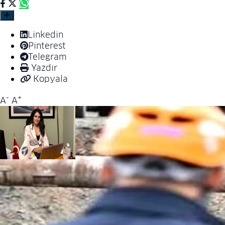
Linkedin
Pinterest
Telegram
Yazdır
Kopyala
-
+
A
A