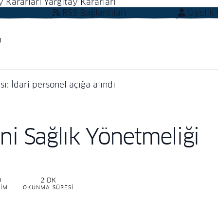
y Kararları
Yargıtay Kararları
RSS Bağlantıları
Üyelik G
u
ı: İdari personel açığa alındı
ni Sağlık Yönetmeliği
9
2 DK
RIM
OKUNMA SÜRESI