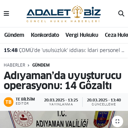
Hava Durumu
Gündem
Konkordato
Vergi Hukuku
Ceza Huk
Trafik Durumu
15:48
ÇOMÜ'de 'usulsüzlük' iddiası: İdari personel açığa alındı
Süper Lig Puan Durumu ve Fikstür
Tüm Manşetler
HABERLER
GÜNDEM
Adıyaman’da uyuşturucu
Son Dakika Haberleri
operasyonu: 14 Gözaltı
Haber Arşivi
TE BILISIM
20.03.2025 - 13:25
20.03.2025 - 13:40
EDITÖR
YAYINLANMA
GÜNCELLEME