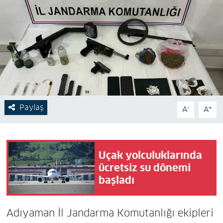
Paylaş
-
+
A
A
Uçak yolculuklarında
ücretsiz su dönemi
başladı
Adıyaman İl Jandarma Komutanlığı ekipleri