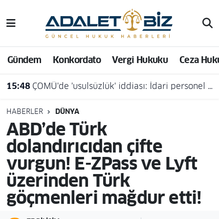
Hava Durumu
Gündem
Konkordato
Vergi Hukuku
Ceza Huk
Trafik Durumu
15:48
ÇOMÜ'de 'usulsüzlük' iddiası: İdari personel açığa alındı
Süper Lig Puan Durumu ve Fikstür
Tüm Manşetler
HABERLER
DÜNYA
ABD’de Türk
Son Dakika Haberleri
dolandırıcıdan çifte
vurgun! E-ZPass ve Lyft
Haber Arşivi
üzerinden Türk
göçmenleri mağdur etti!