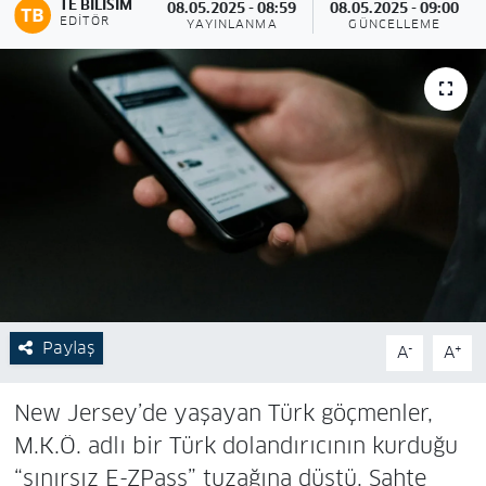
TE BILISIM
08.05.2025 - 08:59
08.05.2025 - 09:00
EDITÖR
YAYINLANMA
GÜNCELLEME
Paylaş
-
+
A
A
New Jersey’de yaşayan Türk göçmenler,
M.K.Ö. adlı bir Türk dolandırıcının kurduğu
“sınırsız E-ZPass” tuzağına düştü. Sahte