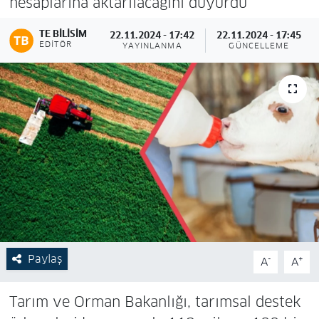
hesaplarına aktarılacağını duyurdu
TE BILISIM
22.11.2024 - 17:42
22.11.2024 - 17:45
EDITÖR
YAYINLANMA
GÜNCELLEME
Paylaş
-
+
A
A
Tarım ve Orman Bakanlığı, tarımsal destek