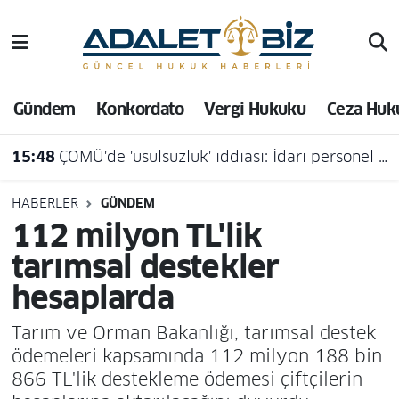
Hava Durumu
Gündem
Konkordato
Vergi Hukuku
Ceza Huk
Trafik Durumu
15:48
ÇOMÜ'de 'usulsüzlük' iddiası: İdari personel açığa alındı
Süper Lig Puan Durumu ve Fikstür
Tüm Manşetler
HABERLER
GÜNDEM
112 milyon TL'lik
Son Dakika Haberleri
tarımsal destekler
hesaplarda
Haber Arşivi
Tarım ve Orman Bakanlığı, tarımsal destek
ödemeleri kapsamında 112 milyon 188 bin
866 TL'lik destekleme ödemesi çiftçilerin