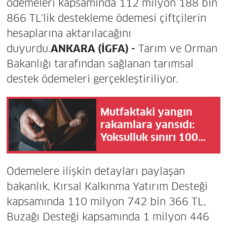
ödemeleri kapsamında 112 milyon 188 bin
866 TL'lik destekleme ödemesi çiftçilerin
hesaplarına aktarılacağını
duyurdu.
ANKARA (İGFA) -
Tarım ve Orman
Bakanlığı tarafından sağlanan tarımsal
destek ödemeleri gerçekleştiriliyor.
Mutfaktaki yangın
rakamlara yansıdı:
Yoksulluk sınırı 100
bin liraya dayandı!
Ödemelere ilişkin detayları paylaşan
bakanlık, Kırsal Kalkınma Yatırım Desteği
kapsamında 110 milyon 742 bin 366 TL,
Buzağı Desteği kapsamında 1 milyon 446